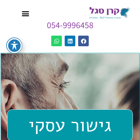
054-9996458
גישור עסקי